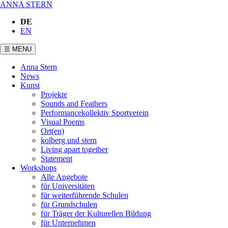
ANNA STERN
DE
EN
☰ MENU
Navigation
Anna Stern
überspringen
News
Kunst
Projekte
Sounds and Feathers
Performancekollektiv Sportverein
Visual Poems
Ort(en)
kolberg und stern
Living apart together
Statement
Workshops
Alle Angebote
für Universitäten
für weiterführende Schulen
für Grundschulen
für Träger der Kulturellen Bildung
für Unternehmen