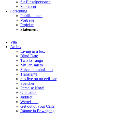
für Einzelpersonen
Statement
Forschung
Publikationen
Vorträge
Projekte
Statement
Navigation
Vita
überspringen
Archiv
Living in a box
Blind Date
Two to Tango
My Jerusalem
Solvetur ambulando
Transfer#1
rats live on no evil star
Speicher
Paradise Now!
Grenadine
Juddset
Werteladen
Get out of your Cage
Räume in Bewegung