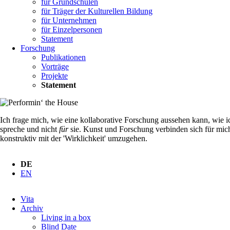
für Grundschulen
für Träger der Kulturellen Bildung
für Unternehmen
für Einzelpersonen
Statement
Forschung
Publikationen
Vorträge
Projekte
Statement
Ich frage mich, wie eine kollaborative Forschung aussehen kann, wie 
spreche und nicht
für
sie. Kunst und Forschung verbinden sich für mic
konstruktiv mit der 'Wirklichkeit' umzugehen.
DE
EN
Navigation
Vita
überspringen
Archiv
Living in a box
Blind Date