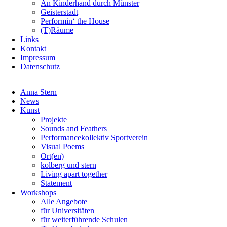
An Kinderhand durch Münster
Geisterstadt
Performin‘ the House
(T)Räume
Links
Kontakt
Impressum
Datenschutz
Navigation
Anna Stern
überspringen
News
Kunst
Projekte
Sounds and Feathers
Performancekollektiv Sportverein
Visual Poems
Ort(en)
kolberg und stern
Living apart together
Statement
Workshops
Alle Angebote
für Universitäten
für weiterführende Schulen