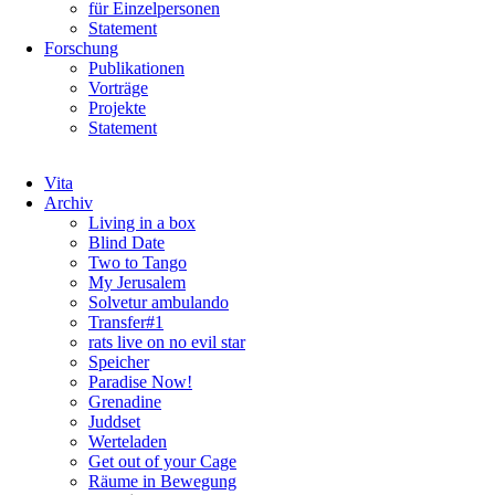
für Einzelpersonen
Statement
Forschung
Publikationen
Vorträge
Projekte
Statement
Navigation
Vita
überspringen
Archiv
Living in a box
Blind Date
Two to Tango
My Jerusalem
Solvetur ambulando
Transfer#1
rats live on no evil star
Speicher
Paradise Now!
Grenadine
Juddset
Werteladen
Get out of your Cage
Räume in Bewegung