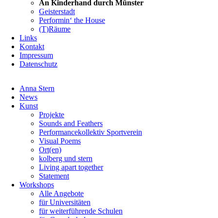
An Kinderhand durch Münster
Geisterstadt
Performin‘ the House
(T)Räume
Links
Kontakt
Impressum
Datenschutz
Navigation
Anna Stern
überspringen
News
Kunst
Projekte
Sounds and Feathers
Performancekollektiv Sportverein
Visual Poems
Ort(en)
kolberg und stern
Living apart together
Statement
Workshops
Alle Angebote
für Universitäten
für weiterführende Schulen