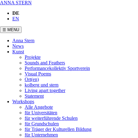
ANNA STERN
DE
EN
☰ MENU
Navigation
Anna Stern
überspringen
News
Kunst
Projekte
Sounds and Feathers
Performancekollektiv Sportverein
Visual Poems
Ort(en)
kolberg und stern
Living apart together
Statement
Workshops
Alle Angebote
für Universitäten
für weiterführende Schulen
für Grundschulen
für Träger der Kulturellen Bildung
für Unternehmen