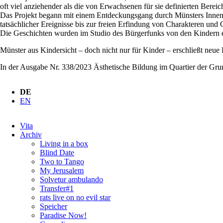
oft viel anziehender als die von Erwachsenen für sie definierten Berei
Das Projekt begann mit einem Entdeckungsgang durch Münsters Innenstad
tatsächlicher Ereignisse bis zur freien Erfindung von Charakteren und 
Die Geschichten wurden im Studio des Bürgerfunks von den Kindern ei
Münster aus Kindersicht – doch nicht nur für Kinder – erschließt neue
In der Ausgabe Nr. 338/2023 Ästhetische Bildung im Quartier der Grun
DE
EN
Navigation
Vita
überspringen
Archiv
Living in a box
Blind Date
Two to Tango
My Jerusalem
Solvetur ambulando
Transfer#1
rats live on no evil star
Speicher
Paradise Now!